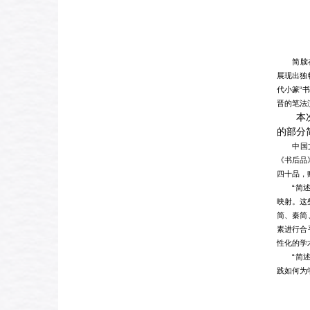
简牍
展现出独
代小篆“
晋的笔法
本
的部分
中国
《书后品
四十品，
“简
映射。这
简、秦简
素进行合
性化的学
“简
践如何为