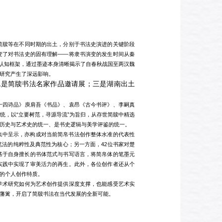
简牍等在不同时期的出土，分别于书法史演进的关键阶段
变了对书法史的固有理解——将隶书演变的发生时间从秦
隶认知框架，通过墨迹本身清晰揭示了自春秋战国至两汉魏
研究产生了深远影响。
二是简牍书法名家作品邀请展；三是湖南出土
十四诗品》
庾肩吾《书品》、袁昂《古今书评》、李嗣真
统，以“立要树范，寻源导流”为旨归，从存世简牍中精选
历史与艺术史的统一、是书史逻辑与美学评鉴的统一。
的集中呈示，亦构成对当前简帛书法创作整体水准的代表性
法的纯粹性及典范性为核心；另一方面，42位书家对楚
基于自身擅长的书体范式与书写语言，将简帛体的笔墨元
实践中实现了审美活力的再生。此外，各位创作者还从个
的个人创作特质。
到学术研究如何为艺术创作提供深度支撑，也能感受艺术实
藩篱，开启了简牍书法在当代发展的全新可能。