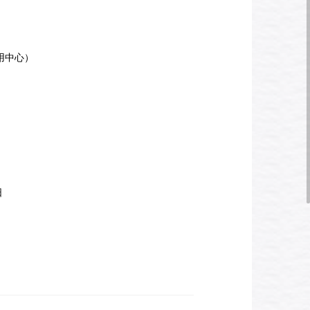
用中心）
日