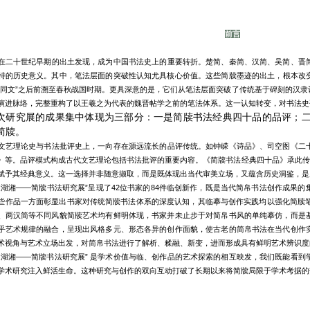
前言
在二十世纪早期的出土发现，成为中国书法史上的重要转折。楚简、秦简、汉简、吴简、晋
特的历史意义。其中，笔法层面的突破性认知尤具核心价值。这些简牍墨迹的出土，根本改
书同文”之后前溯至春秋战国时期。更具深意的是，它们从笔法层面突破了传统基于碑刻的汉
演进脉络，完整重构了以王羲之为代表的魏晋帖学之前的笔法体系。这一认知转变，对书法史
次研究展的成果集中体现为三部分：一是简牍书法经典四十品的品评；
简牍。
文艺理论史与书法批评史上，一向存在源远流长的品评传统。如钟嵘《诗品》、司空图
《二
》等。品评模式构成古代文艺理论包括书法批评的重要内容。《简牍书法经典四十品》承此传
赋予其经典意义。这一选择并非随意撷取，而是既体现出当代审美立场，又蕴含历史洞鉴，是
述湖湘——简牍书法研究展”呈现了42位书家的84件临创新作，既是当代简帛书法创作成果
些作品一方面彰显出书家对传统简牍书法体系的深度认知，其临摹与创作实践均以强化简牍笔
、两汉简等不同风貌简牍艺术均有鲜明体现，书家并未止步于对简帛书风的单纯摹仿，而是
乎艺术规律的融合，呈现出风格多元、形态各异的创作面貌，使古老的简帛书法在当代创作
术视角与艺术立场出发，对简帛书法进行了解析、糅融、新变，进而形成具有鲜明艺术辨识度
述湖湘——简牍书法研究展” 是学术价值与临、创作品的艺术探索的相互映发，我们既能看
学术研究注入鲜活生命。这种研究与创作的双向互动打破了长期以来将简牍局限于学术考据的