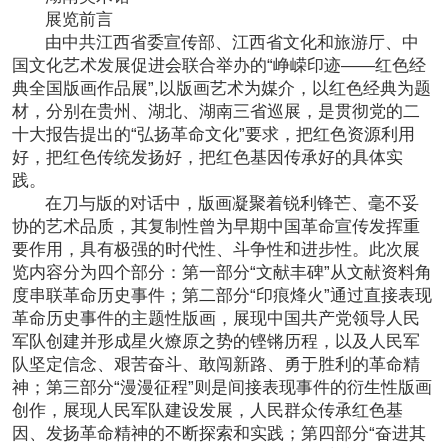
展览前言
由中共江西省委宣传部、江西省文化和旅游厅、中
国文化艺术发展促进会联合举办的“峥嵘印迹——红色经
典全国版画作品展”,以版画艺术为媒介，以红色经典为题
材，分别在贵州、湖北、湖南三省巡展，是贯彻党的二
十大报告提出的“弘扬革命文化”要求，把红色资源利用
好，把红色传统发扬好，把红色基因传承好的具体实
践。
在刀与版的对话中，版画凝聚着锐利锋芒、毫不妥
协的艺术品质，其复制性曾为早期中国革命宣传发挥重
要作用，具有极强的时代性、斗争性和进步性。此次展
览内容分为四个部分：第一部分“文献丰碑”从文献资料角
度串联革命历史事件；第二部分“印痕烽火”通过直接表现
革命历史事件的主题性版画，展现中国共产党领导人民
军队创建并形成星火燎原之势的铿锵历程，以及人民军
队坚定信念、艰苦奋斗、敢闯新路、勇于胜利的革命精
神；第三部分“漫漫征程”则是间接表现事件的衍生性版画
创作，展现人民军队建设发展，人民群众传承红色基
因、发扬革命精神的不断探索和实践；第四部分“奋进其