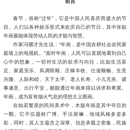
前言
春节，俗称“过年”，它是中国人民喜庆而盛大的节
目。人们以各种娱乐形式来欢庆自己的节日，其中张贴
年画最能体现劳动人民的才能与智慧。
作家冯骥才先生说：“年画，是中国农耕社会农民家
庭墙上的电视机。”面对年画，人民可以直观地看到自己
心中的想象，一切对生活的欲求与向往，比如生活富
足、家庭安乐、风调雨顺、庄稼丰收、仕途顺畅、生意
兴隆、人际和睦、天下太平、老人长寿、小儿无疾、诸
事遂意、出行平安，都能通过年画来得以诉求和希冀。
年画，成为富有烟火气息的理想主义图画。
在灿若繁星的民间美术中，木版年画是其中夺目的
一颗。它不仅题材广博、手法斑斓，地域风格多姿多
彩，同时，其人文蕴含之深厚、信息承载之密集，民族