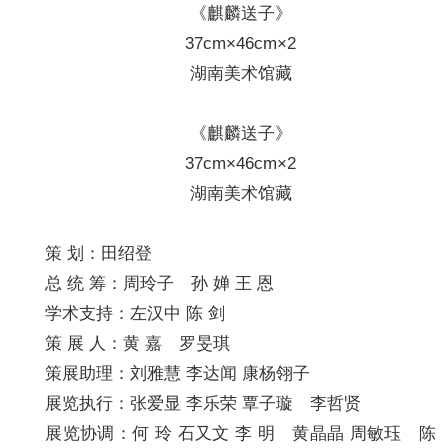
《麒麟送子》
37cm×46cm×2
湖南美术馆藏
《麒麟送子》
37cm×46cm×2
湖南美术馆藏
策 划：田绍登
总 统 筹：周玲子 孙 婵 王 恩
学术支持：左汉中 陈 剑
策 展 人：黄 嘉 罗旻琪
策展助理：刘雅慧 李达闻 康杨翎子
展览执行：张爱显 李乐荣 覃子璇 李哲贤
展览协调：何 玲 石又文 李 明 黄晶晶 周敏珏 陈