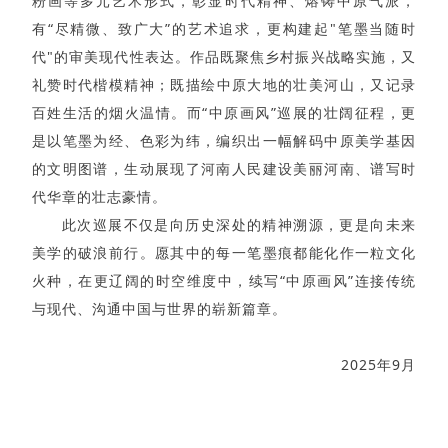
粉画等多元艺术形式，彰显时代精神、熔铸中原气派，
有“尽精微、致广大”的艺术追求，更构建起"笔墨当随时
代"的审美现代性表达。作品既聚焦乡村振兴战略实施，又
礼赞时代楷模精神；既描绘中原大地的壮美河山，又记录
百姓生活的烟火温情。而“中原画风”巡展的壮阔征程，更
是以笔墨为经、色彩为纬，编织出一幅解码中原美学基因
的文明图谱，生动展现了河南人民建设美丽河南、谱写时
代华章的壮志豪情。
此次巡展不仅是向历史深处的精神溯源，更是向未来
美学的破浪前行。愿其中的每一笔墨痕都能化作一粒文化
火种，在更辽阔的时空维度中，续写“中原画风”连接传统
与现代、沟通中国与世界的崭新篇章。
2025年9月