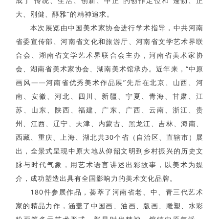
成了“传统、生活、创新、中正”的创作定位和“蓬勃、正
大、刚健、醇雅”的精神追求。
本次展览由中国美术家协会进行学术指导，中共河南
省委宣传部、河南省文化和旅游厅、河南省文学艺术界联
合会、湖南省文学艺术界联合会主办，河南省美术家协
会、湖南省美术家协会、湖南美术馆承办。近年来，“中原
画风——河南省优秀美术作品展”先后在北京、山西、河
南、安徽、河北、四川、新疆、宁夏、青海、甘肃、江
苏、山东、陕西、福建、广东、广西、云南、浙江、贵
州、江西、辽宁、天津、内蒙古、黑龙江、吉林、海南、
西藏、重庆、上海、湖北共30个省（自治区、直辖市）展
出，全景式呈现中原大地从仰韶文明到乡村振兴的历史文
脉与时代气象，用艺术语言讲述出彩故事，以美术为媒
介，成功塑造出具有全国影响力的美术文化品牌。
180件参展作品，荟萃了河南省老、中、青三代艺术
家的精品力作，涵盖了中国画、油画、版画、雕塑、水彩