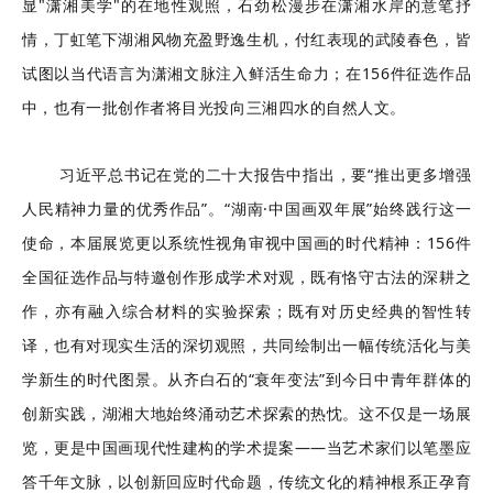
显"潇湘美学"的在地性观照，石劲松漫步在潇湘水岸的意笔抒
情，丁虹笔下湖湘风物充盈野逸生机，付红表现的武陵春色，皆
试图以当代语言为潇湘文脉注入鲜活生命力；在156件征选作品
中，也有一批创作者将目光投向三湘四水的自然人文。
习近平总书记在党的二十大报告中指出，要“推出更多增强
人民精神力量的优秀作品”。“湖南·中国画双年展”始终践行这一
使命，本届展览更以系统性视角审视中国画的时代精神：156件
全国征选作品与特邀创作形成学术对观，既有恪守古法的深耕之
作，亦有融入综合材料的实验探索；既有对历史经典的智性转
译，也有对现实生活的深切观照，共同绘制出一幅传统活化与美
学新生的时代图景。从齐白石的“衰年变法”到今日中青年群体的
创新实践，湖湘大地始终涌动艺术探索的热忱。这不仅是一场展
览，更是中国画现代性建构的学术提案——当艺术家们以笔墨应
答千年文脉，以创新回应时代命题，传统文化的精神根系正孕育