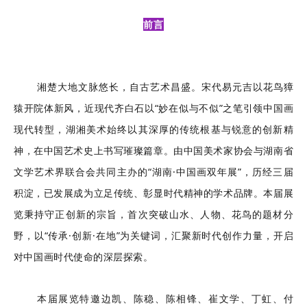
前言
湘楚大地文脉悠长，自古艺术昌盛。宋代易元吉以花鸟獐
猿开院体新风，近现代齐白石以“妙在似与不似”之笔引领中国画
现代转型，湖湘美术始终以其深厚的传统根基与锐意的创新精
神，在中国艺术史上书写璀璨篇章。由中国美术家协会与湖南省
文学艺术界联合会共同主办的“湖南·中国画双年展”，历经三届
积淀，已发展成为立足传统、彰显时代精神的学术品牌。本届展
览秉持守正创新的宗旨，首次突破山水、人物、花鸟的题材分
野，以“传承·创新·在地”为关键词，汇聚新时代创作力量，开启
对中国画时代使命的深层探索。
本届展览特邀边凯、陈稳、陈相锋、崔文学、丁虹、付