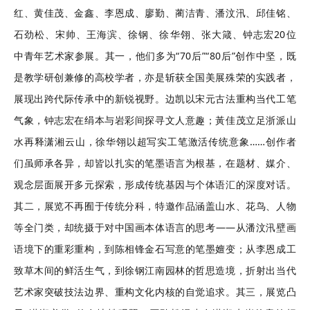
红、黄佳茂、金鑫、李恩成、廖勤、蔺洁青、潘汶汛、邱佳铭、
石劲松、宋帅、王海滨、徐钢、徐华翎、张大箴、钟志宏20位
中青年艺术家参展。其一，他们多为“70后”“80后”创作中坚，既
是教学研创兼修的高校学者，亦是斩获全国美展殊荣的实践者，
展现出跨代际传承中的新锐视野。边凯以宋元古法重构当代工笔
气象，钟志宏在绢本与岩彩间探寻文人意趣；黃佳茂立足浙派山
水再释潇湘云山，徐华翎以超写实工笔激活传统意象……创作者
们虽师承各异，却皆以扎实的笔墨语言为根基，在题材、媒介、
观念层面展开多元探索，形成传统基因与个体语汇的深度对话。
其二，展览不再囿于传统分科，特邀作品涵盖山水、花鸟、人物
等全门类，却统摄于对中国画本体语言的思考——从潘汶汛壁画
语境下的重彩重构，到陈相锋金石写意的笔墨嬗变；从李恩成工
致草木间的鲜活生气，到徐钢江南园林的哲思造境，折射出当代
艺术家突破技法边界、重构文化内核的自觉追求。其三，展览凸