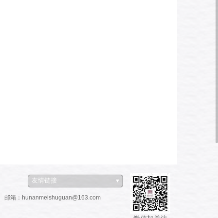
友情链接
邮箱：hunanmeishuguan@163.com