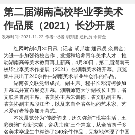
第二届湖南高校毕业季美术
作品展（2021）长沙开展
发布时间
: 2021-11-22
作者
: 记者 胡邦建 通讯员 余房金
红网时刻4月30日讯（记者 胡邦建 通讯员 余房金）
为进一步加强馆校合作，发掘和培养青年美术人才，推
动湖南高等美术教育再上新高，4月30日，第二届湖南高
校毕业季美术作品展（2021）在湖南美术馆开幕。展览
集中展出了240余件由湖南美术毕业生创作的作品。
湖南省文联党组成员、副主席、秘书长邓清柯参加
开幕式并宣布展览开幕。湖南师范大学副校长王辉，省
文联名誉副主席、省美协主席朱训德，省文联副主席、
省美协副主席段江华，以及来自全省各地的艺术家、艺
术爱好者等参加开幕式。
本次展览分为“传统韵味，历久弥新”“现实生活，五
彩斑斓”“创新探索，舍我其谁”三个篇章，从全省两千多
名美术毕业生中精选了240余件作品，完整地体现了中国