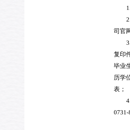
1
2
司官
3
复印
毕业
历学
表；
4
0731