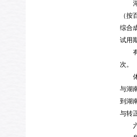
（
按
综合
试用
次。
与湖
到湖
与转