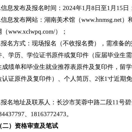
.
信息发布及报名时间：
2024
年
1
月
8
日至
1
月
15
日
.
信息发布网站：湖南美术馆（
www.hnmsg.net
）
网（
www.xclwpq.com/
）；
.
报名方式：现场报名（不收报名费），需准备的
件、
学历、学位证书原件
或
复印件
（
应届毕业生需
生成绩单和毕业生就业推荐表原件及复印件，留学
位认证原件及复印件
）、
个人简历、
2
张
1
寸近期
.
报名地址及联系人：长沙市芙蓉中路二段
11
号碧
-84437797、18163772473
。
（二）资格审查及笔试