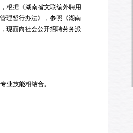
位
，
根据《
湖南
省文联编外聘用
管理暂行办法》，
参照《湖南
，
现
面向社会公开招聘劳务派
和专业
技能
相结合。