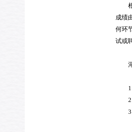
成绩
何环
试或