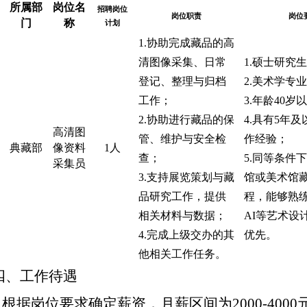
所属部
岗位名
招聘岗位
岗位
职责
岗位
门
称
计划
1.
协助完成藏品的
高
清图像采集、
日常
1.
硕士研究生
登记、整理与归档
2.
美术学
专业
工作；
3.年龄
40
岁以
2.
协助进行藏品的保
4.
具有
5年及
高清图
管、维护与安全检
作经验；
典藏
部
像资料
1人
查；
5.同等条件
采集员
3.
支持展览策划与藏
馆或美术馆
品研究工作，提供
程，
能够熟
相关材料与数据；
AI等艺术设
4.
完成上级交办的其
优先。
他相关工作任务。
四、工作待遇
.
根据岗位要求确定薪资，月薪区间为
2000-4000