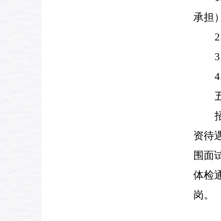
承担
2
3
4
资待
围面
体检
岗。