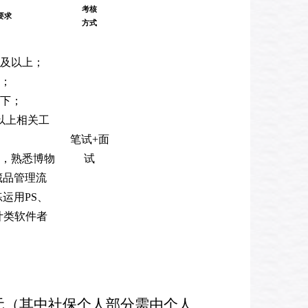
考核
要求
方式
及以上；
；
下；
以上相关工
笔试
+
面
下，
熟悉博物
试
藏品管理流
练运用
PS、
计类软件者
元（其中社保个人部分需由个人